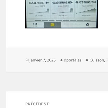
Publié
Auteur
Catégorie
janvier 7, 2025
dportalez
Cuisson
,
le
Navigation
de
PRÉCÉDENT