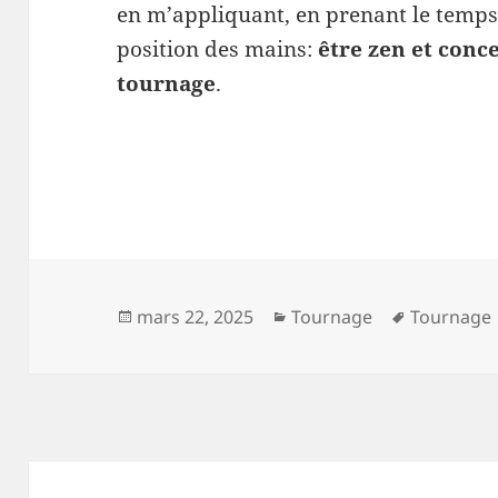
en m’appliquant, en prenant le temps 
position des mains:
être zen et conce
tournage
.
Publié
Catégories
Mots-
mars 22, 2025
Tournage
Tournage
le
clés