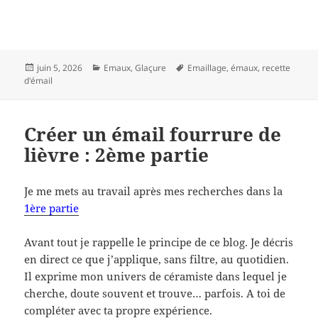
Publié
Catégories
Mots-
juin 5, 2026
Emaux
,
Glaçure
Emaillage
,
émaux
,
recette
le
clés
d'émail
Créer un émail fourrure de
lièvre : 2ème partie
Je me mets au travail après mes recherches dans la
1ère partie
Avant tout je rappelle le principe de ce blog. Je décris
en direct ce que j’applique, sans filtre, au quotidien.
Il exprime mon univers de céramiste dans lequel je
cherche, doute souvent et trouve… parfois. A toi de
compléter avec ta propre expérience.