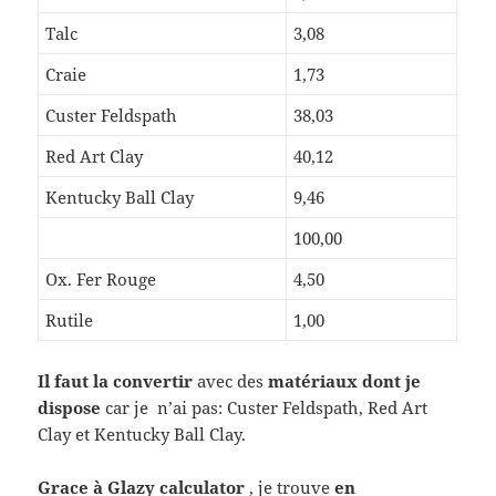
Talc
3,08
Craie
1,73
Custer Feldspath
38,03
Red Art Clay
40,12
Kentucky Ball Clay
9,46
100,00
Ox. Fer Rouge
4,50
Rutile
1,00
Il faut la convertir
avec des
matériaux dont je
dispose
car je n’ai pas: Custer Feldspath, Red Art
Clay et Kentucky Ball Clay.
Grace à Glazy calculator
, je trouve
en