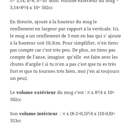
π= 3,14, d=8, h=10 donc Volume extérieur du mug =
3,14×8²/4 x 10= 502cc
En théorie, ajoute à la hauteur du mug le
renflement en largeur par rapport à la verticale. Ici,
le mug a un renflement de 3 mm en bas qui s’ ajoute
à la hauteur soit 10,3cm. Pour simplifier, n’en tiens
pas compte car c’est très peu. De plus, ne tiens pas
compte de l’anse, imagine qu’elle est faite avec les
chutes d’argile ( si tu n’en a pas c’est que tu es très
fort et que tu tournes très bien, moi j’en ai toujours
un peu).
Le
volume extérieur
du mug c’est : π x 8²/4 x 10=
502cc
Son
volume intérieur
: π x (8-2×0,5)²/4 x (10-0,8)=
353cc