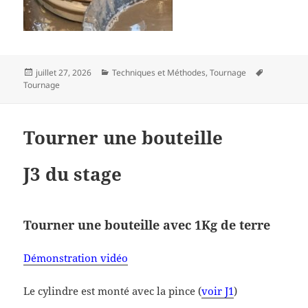
Publié
Catégories
Mots-
juillet 27, 2026
Techniques et Méthodes
,
Tournage
le
clés
Tournage
Tourner une bouteille
J3 du stage
T
ourner une
bouteille avec 1Kg de terre
Démonstration vidéo
Le cylindre est monté avec la pince (
voir J1
)