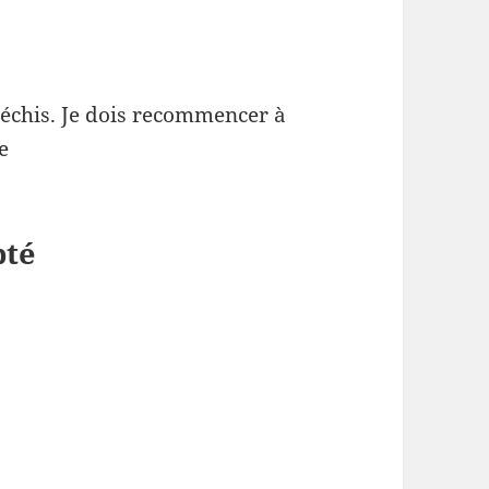
fléchis. Je dois recommencer à
e
pté