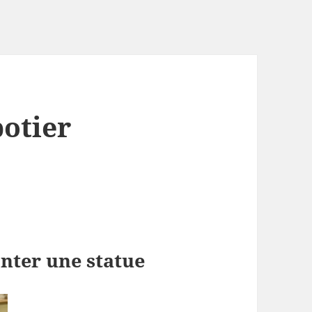
potier
onter une statue